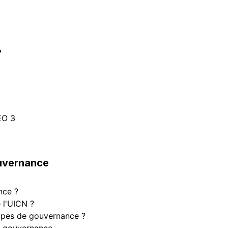
?
ÉO 3
ouvernance
nce ?
 l'UICN ?
 types de gouvernance ?