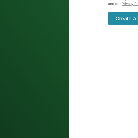
and our
Privacy P
Create A