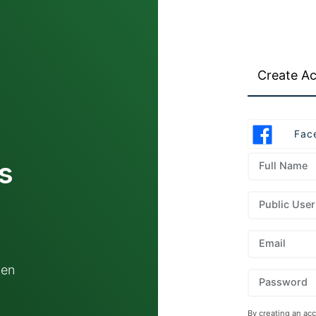
Create A
Fac
s
Full Name
Public Use
Email
 en
Password
By creating an ac