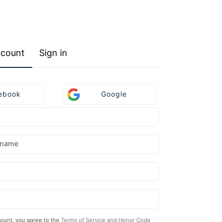
ccount
Sign in
Create
Create
ebook
Google
Account
Account
Using
Using
Facebook.
Google.
rname
count, you agree to the
Terms of Service and Honor Code